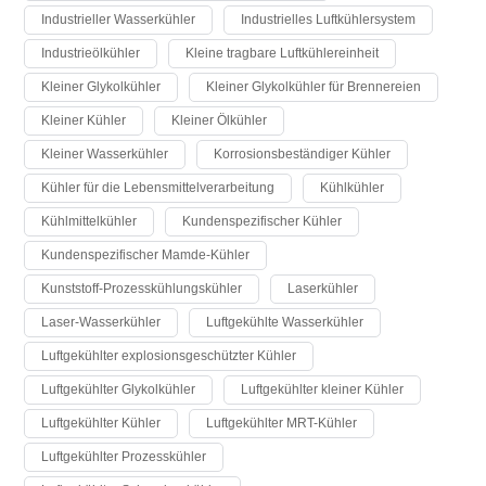
Industrieller Wasserkühler
Industrielles Luftkühlersystem
Industrieölkühler
Kleine tragbare Luftkühlereinheit
Kleiner Glykolkühler
Kleiner Glykolkühler für Brennereien
Kleiner Kühler
Kleiner Ölkühler
Kleiner Wasserkühler
Korrosionsbeständiger Kühler
Kühler für die Lebensmittelverarbeitung
Kühlkühler
Kühlmittelkühler
Kundenspezifischer Kühler
Kundenspezifischer Mamde-Kühler
Kunststoff-Prozesskühlungskühler
Laserkühler
Laser-Wasserkühler
Luftgekühlte Wasserkühler
Luftgekühlter explosionsgeschützter Kühler
Luftgekühlter Glykolkühler
Luftgekühlter kleiner Kühler
Luftgekühlter Kühler
Luftgekühlter MRT-Kühler
Luftgekühlter Prozesskühler