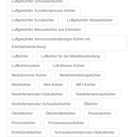
Luftgekühlter Schraubenkühler
Luftgekühlter Scrollkompressor-Kühler
Luftgekühlter Scrollkühler
Luftgekühlter Wasserkühler
Luftgekühlter Wasserkühler aus Edelstahl
Luftgekühlter, korrosionsbeständiger Kühler mit
Edelstahlabdeckung
Luftkühler
Luftkühler für die Metallbearbeitung
Luftkühlersystem
Luft-Wasser-Kühler
Medizinischer Kühler
Metallveredelungskühler
Milchkühler
Mini-Kühler
MRT-Kühler
Niedertemperatur-Glykolkühler
Niedertemperaturkühler
Niedertemperatur-Schraubenkühler
Ölkühler
Ölkühlkühler
Ölkühlmittelkühler
Plasmakühler
Prozesskühler
Prozesswasserkühler
Rohrbündelkühler
Schraubenkompressor-Glykolkühler