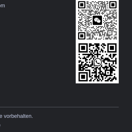
com
e vorbehalten.
e