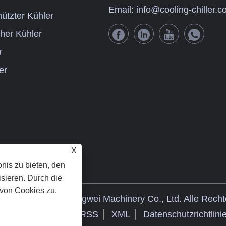
Email:
info@cooling-chiller.
ützter Kühler
her Kühler
r
er
X
nis zu bieten, den
sieren. Durch die
von Cookies zu.
023 Guangdong Tongwei Machinery Co., Ltd. Alle Recht
Links
Sitemap
RSS
XML
Datenschutzrichtlini