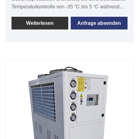
Temperaturkontrolle von -35 ℃ bis 5 ℃ während
der Fermentation, Reifung und Destillationsprozesse
erfordern. Unsere Industrielinie reicht von 1/2
Weiterlesen
Anfrage absenden
Tonnen bis 50 Tonnen in einzelnen
Einheitenmodellen und umfasst Glykol -Reservoire
mit großem Volumen sowie alle erforderlichen
Pumpen und Steuerelemente. Entdecken, bestellen
oder passen Sie Ihren Brennereikühler noch heute
an.