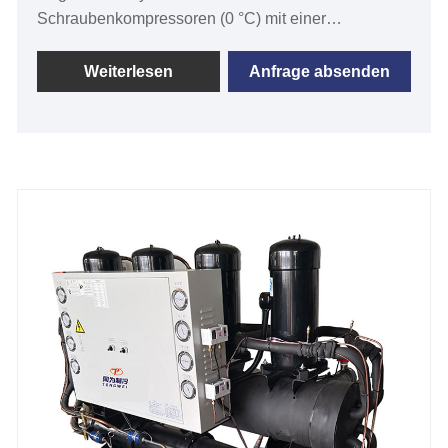
Schraubenkompressoren (0 °C) mit einer
Kühlkapazität von 25 bis 120 Tonnen sowie
luftgekühlte Glykolkühler und wassergekühlte
Weiterlesen
Anfrage absenden
Glykolkühler basierend auf Ihren spezifischen
Anforderungen. Branchen mit luftgekühlten
Schrauben Der Kompressor-Glykolkühler hat eine
Kühlkapazität von 30 Tonnen bis 100 Tonnen, eine
Kühlwassertemperatur von -30℃ bis 5℃ und ist mit
SCHRAUBENKompressor, Rohrbündelverdampfer
und SPS-Temperaturregler ausgestattet. Er wird
häufig in Brauereien, Weingütern usw. verwendet.
Apfelweinmühlen und Spirituosen, Getränke,
Milchprodukte, Joghurtmaschinen, Labors,
Halbleiter, Medizin, Pilotanlagen und einige andere
Anwendungen, die eine genaue und präzise
Regelung extrem niedriger Temperaturen erfordern.
Wenn Sie planen, einen frostsicheren, gekühlten,
umweltfreundlichen Hersteller und Lieferanten von