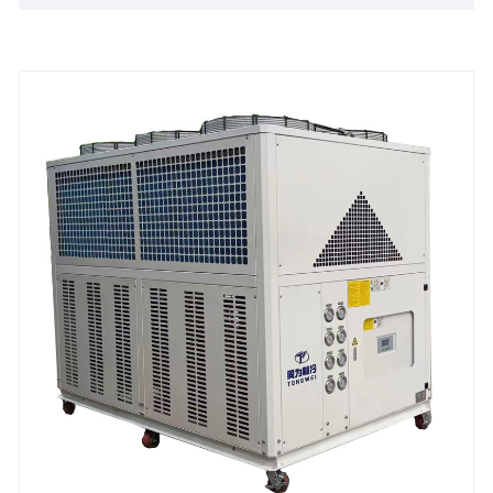
Anwendungen eingesetzt wird, wie zum Beispiel:
Kaltkühlung von Saft und Bier in Craft-Beer-
Brauereien, Nanobrauerei, Würze, Sudhauskühler,
vorverpackende Brauereibrennereien, Weingüter,
Brauereien für Apfelweinmühlen. Unser Glykol-
Wasserkühler Für die Brauereiindustrie muss ein
Kühlturm zur Wärmeableitung installiert werden. Für
alle gilt eine 12-monatige Garantie. Für alle
Probleme, die durch Defekte am Kühler selbst
verursacht werden, wird ein Service angeboten, bis
das Problem innerhalb der Garantiezeit auftritt. Wir
freuen uns darauf, Ihr langfristiges Glykol-
Wasserkühlsystem bereitzustellen China
Kühlkapazität: 2 Tonnen bis 200 Tonnen
Kaltwassertemperatur: -30℃ bis 5℃
Kältemittel: Umweltfreundliches R404a
Stromversorgung: 380 V/50 Hz/3 PH (Standard) /