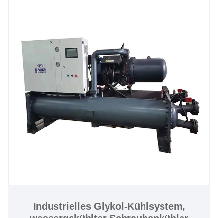
Weingütern, Apfelweinmühlen usw. weit verbreitet ist
Spirituosen, Getränke, Milchprodukte,
Joghurtmaschinen, Labors, Halbleiter, Medizin,
Pilotanlagen und einige andere Anwendungen, die
eine genaue und präzise Regelung extrem niedriger
Temperaturen erfordern. Wir verfügen über eine
strenge Qualitätskontrolle und starke Fähigkeiten in
der Entwicklung und Herstellung. Wir freuen uns
darauf, Ihr langfristiger Lieferant von
wassergekühlten Niedertemperatur-Glykol-
Schraubenkühlern in China zu werden.
Kühlkapazität: 30 Tonnen bis 200 Tonnen
Kaltwassertemperatur: -30℃ bis 5℃
Kältemittel: Umweltfreundliches R404a
Stromversorgung: 380 V/50 Hz/3 PH (Standard) /
208–480 V/60 Hz/3 PH (kundenspezifisch)
Industrielles Glykol-Kühlsystem,
wassergekühlter Schraubenkühler
Kompressormarke: Hanbell/Bitzer