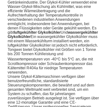
Getränkeindustrie. Der Glykol-Kühler verwendet eine
Wasser-Glykol-Mischung als Kühlmittel, was eine
effiziente Wärmeübertragung und die
Aufrechterhaltung der Temperaturkontrolle in
verschiedenen industriellen Anwendungen
ermöglicht, insbesondere bei Anwendungen, bei
denen Flüssigkeiten oder Geräte gekühlt werden. Es
gibt
luftgekühlter Glykolkühler
Und
wassergekühlter
Glykolkühler
Ein wassergekühlter Glykolkühler muss
mit einem Wasserkühlturm installiert werden, ein
luftgekühlter Glykolkühler ist jedoch nicht erforderlich.
Tongwei bietet Glykolkühler mit Größen von 1 Tonne
bis 200 Tonnen Kühlleistung und
Wassertemperaturen von -40℃ bis 5℃ an, die mit
Scrollkompressor oder Schraubenkompressor das
Kältemittel R404a für niedrige Temperaturen
verwenden.
Unsere Glykol-Kältemaschinen verfügen über
benutzerfreundliche, standardisierte
Steuerungskomponenten, die bewährt und auf dem
gesamten Weltmarkt weit verbreitet sind, um ein
System zu schaffen, das für jahrelangen
zuverlässigen Betrieb ausgelegt ist. Sie verfügen über
eine 12-monatige Garantie und eine CE-
Zertifizierung. Unser professionelles Serviceteam