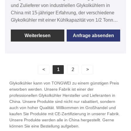
und Zulieferer von industriellen Glykolkühlern in
China mit 15-jähriger Erfahrung, der verschiedene
Glykolkühler mit einer Kühlkapazität von 1/2 Tonne
bis 120 Tonnen und einer Kühlwassertemperatur
von -30 °C anbietet bis 5 ℃ und luftgekühlter
Weiterlesen
Anfrage absenden
Glykolkühler und wassergekühlter Glykolkühler
basierend auf Ihren spezifischen Anforderungen.
Der von Tongwei entwickelte und hergestellte
industrielle Glykolkühler zur Kühlung der
<
1
2
>
Fermentation kann die Fermentation im idealen
Temperaturbereich halten. Auf unsere industriellen
Glykolkühler kann von TONGWEI zu einem günstigen Preis
Glykolkühler haben wir eine Garantie von 12
erworben werden. Unsere Fabrik ist einer der
Monaten , jedes Problem, das durch Defekte am
professionellen Glykolkühler Hersteller und Lieferanten in
Kühler selbst verursacht wird, Service bis zur
China. Unsere Produkte sind nicht nur rabattiert, sondern
auch von hoher Qualität. Willkommen im Großhandel und
Behebung des Problems innerhalb der Garantie. Wir
kaufen Sie Produkte mit CE-Zertifizierung in unserer Fabrik.
freuen uns darauf, Ihr langfristiger Niedertemperatur-
Unsere Produkte werden alle in China hergestellt. Gerne
Glykolkühler in China zu werden
können Sie eine Bestellung aufgeben.