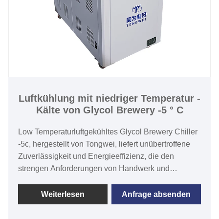
Luftkühlung mit niedriger Temperatur -
Kälte von Glycol Brewery -5 ° C
Low Temperaturluftgekühltes Glycol Brewery Chiller
-5c, hergestellt von Tongwei, liefert unübertroffene
Zuverlässigkeit und Energieeffizienz, die den
strengen Anforderungen von Handwerk und
kommerziellen Brauereien gerecht wird. Mit einer
robusten luftgekühlten Technologie sorgt dieser
Weiterlesen
Anfrage absenden
Chiller für eine konsistente Temperaturregelung von
-35 ° C bis 5 ° C für eine präzise Fermentation und