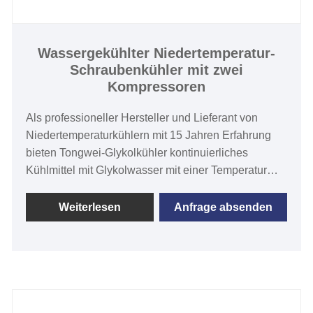
Wassergekühlter Niedertemperatur-
Schraubenkühler mit zwei
Kompressoren
Als professioneller Hersteller und Lieferant von
Niedertemperaturkühlern mit 15 Jahren Erfahrung
bieten Tongwei-Glykolkühler kontinuierliches
Kühlmittel mit Glykolwasser mit einer Temperatur
von -35 °C bis +5 °C, einer Kühlleistung von 2 kW
bis 500 kW und einer Temperaturstabilität von ±0,5
Weiterlesen
Anfrage absenden
°C bis ±2℃. Wassergekühlter Niedertemperatur-
Schraubenkühler mit zwei Kompressoren ist die
Serie TW-WDL mit SCHRAUBENKompressor,
verwendetem Kältemittel R404a,
Rohrbündelverdampfer und Kondensator, Simenon
PLC-Temperaturregler, der in Brauereien,