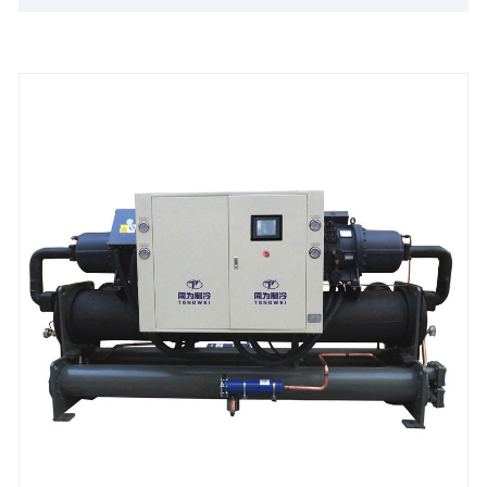
Prozesskühlung und senkt gleichzeitig den
Wasserverbrauch und die Wartungskosten. Es
wurde mit umweltfreundlichen R404A-Kältemittel
und berühmten Markenkomponenten gebaut und
garantiert nach langer Zeit die Haltbarkeit. Ideal für
Brauereien, die die Produktionseffizienz verbessern
möchten, bietet die niedrigtemperaturluftgekühlte
Glycol Brewery Chiller von Tongwei ein kompaktes
Design, eine einfache Installation und die Stabilität
rund um die Uhr. Entdecken, bestellen oder passen
Sie Ihren Brauereikalt an-kontaktieren Sie Tongwei,
um Ihren Brauprozess zu optimieren und die
Betriebskosten mit der branchenführenden
Technologie zu senken.