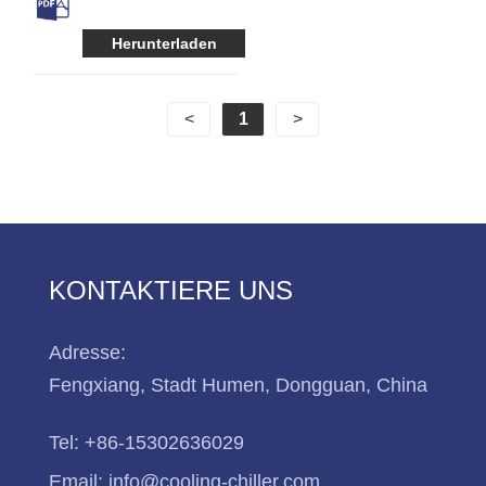
Kühler
Herunterladen
<
1
>
KONTAKTIERE UNS
Adresse:
Fengxiang, Stadt Humen, Dongguan, China
Tel:
+86-15302636029
Email:
info@cooling-chiller.com