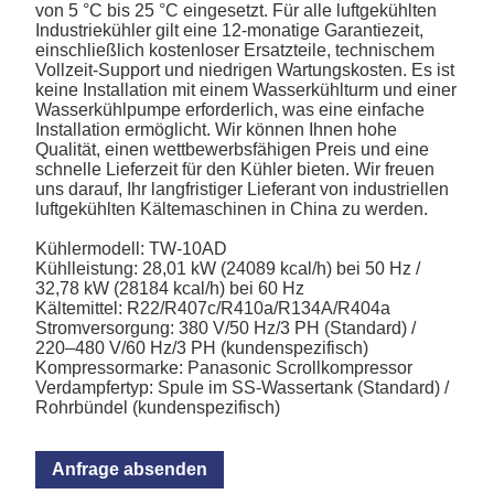
von 5 °C bis 25 °C eingesetzt. Für alle luftgekühlten
Industriekühler gilt eine 12-monatige Garantiezeit,
einschließlich kostenloser Ersatzteile, technischem
Vollzeit-Support und niedrigen Wartungskosten. Es ist
keine Installation mit einem Wasserkühlturm und einer
Wasserkühlpumpe erforderlich, was eine einfache
Installation ermöglicht. Wir können Ihnen hohe
Qualität, einen wettbewerbsfähigen Preis und eine
schnelle Lieferzeit für den Kühler bieten. Wir freuen
uns darauf, Ihr langfristiger Lieferant von industriellen
luftgekühlten Kältemaschinen in China zu werden.
Kühlermodell: TW-10AD
Kühlleistung: 28,01 kW (24089 kcal/h) bei 50 Hz /
32,78 kW (28184 kcal/h) bei 60 Hz
Kältemittel: R22/R407c/R410a/R134A/R404a
Stromversorgung: 380 V/50 Hz/3 PH (Standard) /
220–480 V/60 Hz/3 PH (kundenspezifisch)
Kompressormarke: Panasonic Scrollkompressor
Verdampfertyp: Spule im SS-Wassertank (Standard) /
Rohrbündel (kundenspezifisch)
Anfrage absenden