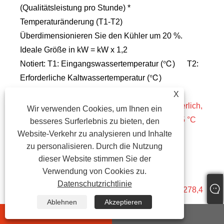
(Qualitätsleistung pro Stunde) *
Temperaturänderung (T1-T2)
Überdimensionieren Sie den Kühler um 20 %.
Ideale Größe in kW = kW x 1,2
Notiert: T1: Eingangswassertemperatur (℃) T2:
Erforderliche Kaltwassertemperatur (℃)
X
Welche Kühlergröße ist beispielsweise erforderlich,
Wir verwenden Cookies, um Ihnen ein
um 10 m³ Wasser in 1 Stunde von 35 °C auf 15 °C
besseres Surferlebnis zu bieten, den
Website-Verkehr zu analysieren und Inhalte
abzukühlen?
zu personalisieren. Durch die Nutzung
Temperaturdifferenz = 35℃-15℃=20℃
dieser Website stimmen Sie der
Wasserdurchflussrate = 10 m³/Stunde
Verwendung von Cookies zu.
Kühlleistung in KW = 10 x 20 ÷ 0,86 = 232 KW
Datenschutzrichtlinie
Den Kühler überdimensionieren = 232 x 1,2 = 278,4
Ablehnen
Akzeptieren
kW
whatsapp
E-mail
Für den Kühler sind 278,4 kW Kühlleistung