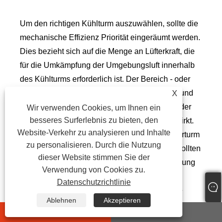
Um den richtigen Kühlturm auszuwählen, sollte die
mechanische Effizienz Priorität eingeräumt werden.
Dies bezieht sich auf die Menge an Lüfterkraft, die
für die Umkämpfung der Umgebungsluft innerhalb
des Kühlturms erforderlich ist. Der Bereich - oder
der Temperaturunterschied zwischen heißem und
X
kaltem Wasser - ist ebenfalls von entscheidender
Wir verwenden Cookies, um Ihnen ein
besseres Surferlebnis zu bieten, den
Bedeutung, da er den Energieverbrauch auswirkt.
Website-Verkehr zu analysieren und Inhalte
Um herauszufinden, wie Sie einen Kühlwasserturm
zu personalisieren. Durch die Nutzung
mit ausreichender Kühlkapazität auswählen, sollten
dieser Website stimmen Sie der
Sie verstehen, welche Umstände die Verwendung
Verwendung von Cookies zu.
eines Kühlturms erfordern. In der folgenden
Datenschutzrichtlinie
Wasserkühlung eignet sich für wassergekühlte
Ablehnen
Akzeptieren
Schraubenkühler geeignet:
whatsapp
E-mail
Kühlkapazität von