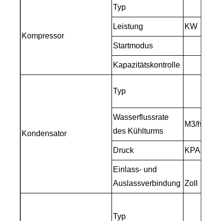
Typ
H
Leistung
KW
7
Kompressor
Startmodus
Y
Kapazitätskontrolle
0
W
Typ
u
Wasserflussrate
M3/h
7
des Kühlturms
Kondensator
Druck
KPA
4
Einlass- und
4
Auslassverbindung
Zoll
T
Typ
R