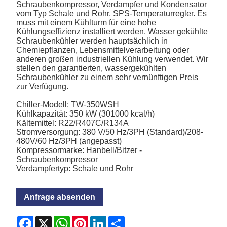
Schraubenkompressor, Verdampfer und Kondensator
vom Typ Schale und Rohr, SPS-Temperaturregler. Es
muss mit einem Kühlturm für eine hohe
Kühlungseffizienz installiert werden. Wasser gekühlte
Schraubenkühler werden hauptsächlich in
Chemiepflanzen, Lebensmittelverarbeitung oder
anderen großen industriellen Kühlung verwendet. Wir
stellen den garantierten, wassergekühlten
Schraubenkühler zu einem sehr vernünftigen Preis
zur Verfügung.
Chiller-Modell: TW-350WSH
Kühlkapazität: 350 kW (301000 kcal/h)
Kältemittel: R22/R407C/R134A
Stromversorgung: 380 V/50 Hz/3PH (Standard)/208-
480V/60 Hz/3PH (angepasst)
Kompressormarke: Hanbell/Bitzer -
Schraubenkompressor
Verdampfertyp: Schale und Rohr
Anfrage absenden
Facebook
X
WhatsApp
Pinterest
LinkedIn
Share