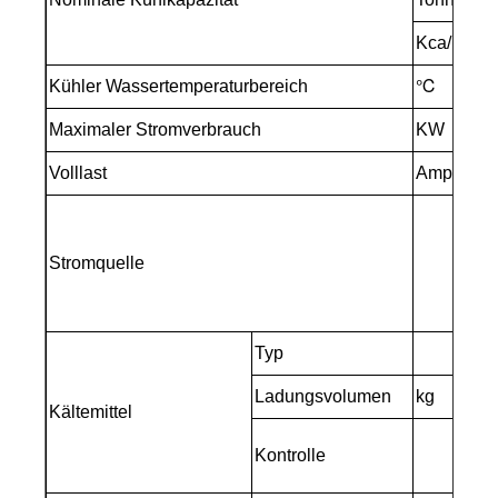
Kca/h
3
Kühler Wassertemperaturbereich
℃
5
Maximaler Stromverbrauch
KW
7
Volllast
Ampere
1
3
(
Stromquelle
3
(
Typ
Ladungsvolumen
kg
5
Kältemittel
E
Kontrolle
W