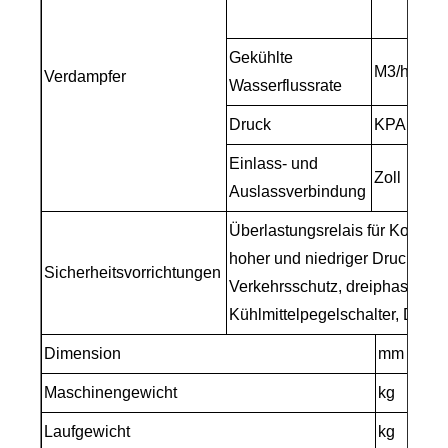
R
Gekühlte
M3/h
6
Verdampfer
Wasserflussrate
Druck
KPA
4
Einlass- und
Zoll
Auslassverbindung
Überlastungsrelais für Kompre
hoher und niedriger Druckschu
Sicherheitsvorrichtungen
Verkehrsschutz, dreiphasige Fe
Kühlmittelpegelschalter, Durch
Dimension
mm
Maschinengewicht
kg
Laufgewicht
kg